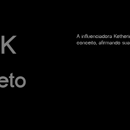
NK
A influenciadora Kether
conceito, afirmando s
eto